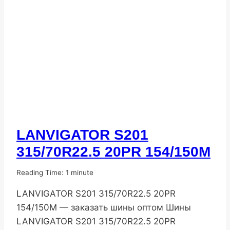
LANVIGATOR S201
ПОПУЛЯРНЫЕ
ШИНЫ
315/70R22.5 20PR 154/150M
От
07.11.2025
Reading Time:
1
minute
DenisNHK
LANVIGATOR S201 315/70R22.5 20PR
154/150M — заказать шины оптом Шины
LANVIGATOR S201 315/70R22.5 20PR