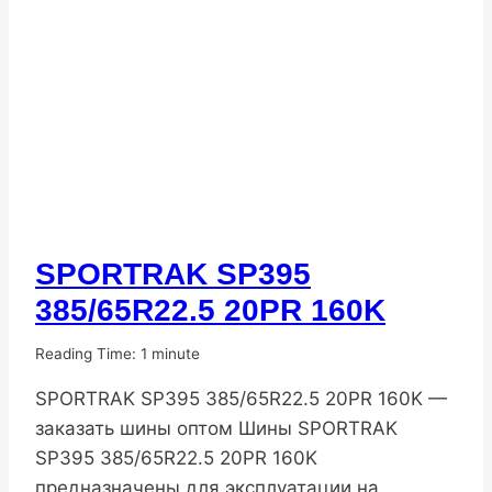
SPORTRAK SP395
ПОПУЛЯРНЫЕ
ШИНЫ
385/65R22.5 20PR 160K
От
10.11.2025
Reading Time:
1
minute
DenisNHK
SPORTRAK SP395 385/65R22.5 20PR 160K —
заказать шины оптом Шины SPORTRAK
SP395 385/65R22.5 20PR 160K
предназначены для эксплуатации на