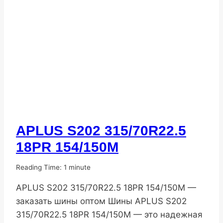
APLUS S202 315/70R22.5
ПОПУЛЯРНЫЕ
ШИНЫ
18PR 154/150M
От
06.11.2025
Reading Time:
1
minute
DenisNHK
APLUS S202 315/70R22.5 18PR 154/150M —
заказать шины оптом Шины APLUS S202
315/70R22.5 18PR 154/150M — это надежная