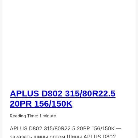
APLUS D802 315/80R22.5
ПОПУЛЯРНЫЕ
ШИНЫ
20PR 156/150K
От
06.11.2025
Reading Time:
1
minute
DenisNHK
APLUS D802 315/80R22.5 20PR 156/150K —
заказать шины оптом Шины APLUS D802