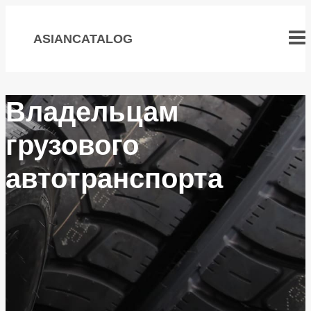
Перейти
к
ASIANCATALOG
содержимому
Владельцам
грузового
автотранспорта