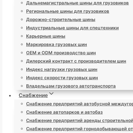
Дальнемагистральные шины для грузовиков
Региональные шины для грузовиков
Дорожно-строительные шины
Индустриальные шины для спецтехники
Карьерные шины
Маркировка грузовых шин
OEM и ODM производство шин
Дилерский контракт с производителем шин
Индекс нагрузки грузовых шин
Индекс скорости грузовых шин
Владельцам грузового автотранспорта
Снабжение
Снабжение предприятий автобусной междуго
Снабжение автопарков и автобаз
Снабжение предприятий аренды строительной
Снабжение предприятий горнодобывающей от