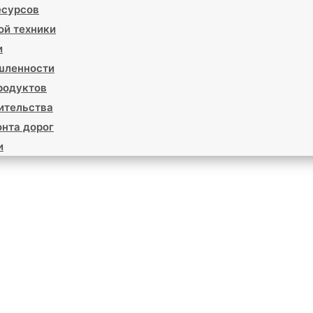
есурсов
ой техники
и
шленности
родуктов
ительства
нта дорог
и