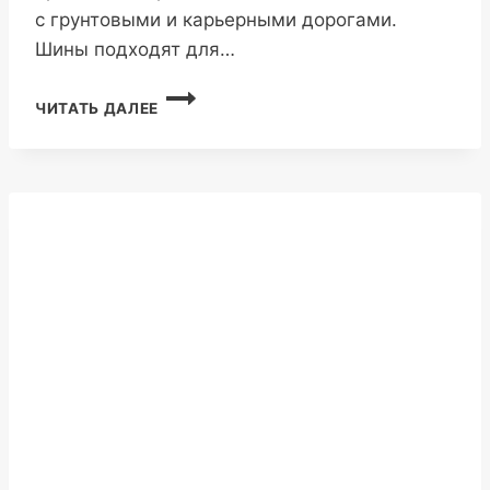
с грунтовыми и карьерными дорогами.
Шины подходят для…
SPORTRAK
ЧИТАТЬ ДАЛЕЕ
SP507
385/65R22.5
24PR
164J