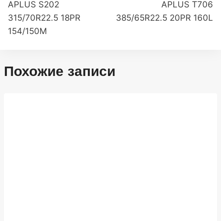
по
APLUS S202
APLUS T706
315/70R22.5 18PR
385/65R22.5 20PR 160L
записям
154/150M
Похожие записи