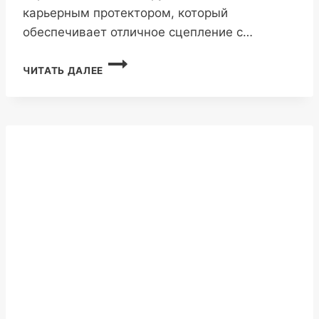
карьерным протектором, который
обеспечивает отличное сцепление с…
COPARTNER
ЧИТАТЬ ДАЛЕЕ
CP779K
12.00R20
22PR
158/155D