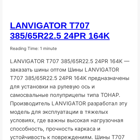
LANVIGATOR T707
ПОПУЛЯРНЫЕ
ШИНЫ
385/65R22.5 24PR 164K
От
10.11.2025
Reading Time:
1
minute
DenisNHK
LANVIGATOR T707 385/65R22.5 24PR 164K —
заказать шины оптом Шины LANVIGATOR
T707 385/65R22.5 24PR 164K предназначены
для установки на рулевую ось и
самосвальные полуприцепы типа ТОНАР.
Производитель LANVIGATOR разработал эту
модель для эксплуатации в тяжелых
условиях, где важны высокая нагрузочная
способность, прочность каркаса и
устойчивость к повреждениям. Шины T707