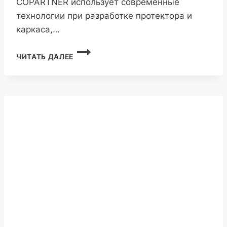
COPARTNER использует современные
технологии при разработке протектора и
каркаса,…
COPARTNER
ЧИТАТЬ ДАЛЕЕ
CP269
315/80R22.5
22PR
167/164L