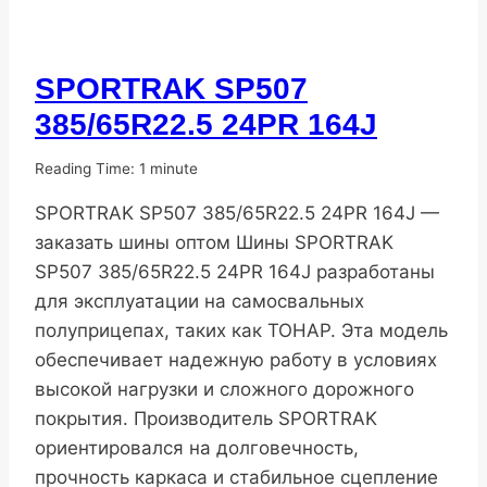
SPORTRAK SP507
ПОПУЛЯРНЫЕ
ШИНЫ
385/65R22.5 24PR 164J
От
10.11.2025
Reading Time:
1
minute
DenisNHK
SPORTRAK SP507 385/65R22.5 24PR 164J —
заказать шины оптом Шины SPORTRAK
SP507 385/65R22.5 24PR 164J разработаны
для эксплуатации на самосвальных
полуприцепах, таких как ТОНАР. Эта модель
обеспечивает надежную работу в условиях
высокой нагрузки и сложного дорожного
покрытия. Производитель SPORTRAK
ориентировался на долговечность,
прочность каркаса и стабильное сцепление