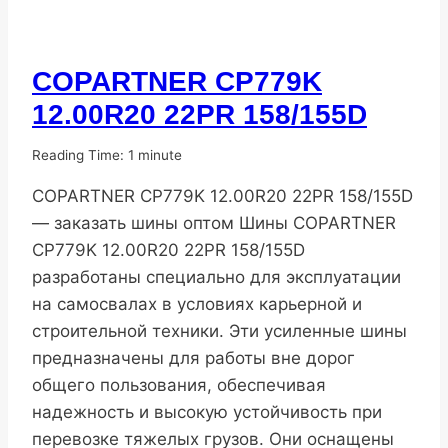
COPARTNER CP779K
ПОПУЛЯРНЫЕ
ШИНЫ
12.00R20 22PR 158/155D
От
11.11.2025
Reading Time:
1
minute
DenisNHK
COPARTNER CP779K 12.00R20 22PR 158/155D
— заказать шины оптом Шины COPARTNER
CP779K 12.00R20 22PR 158/155D
разработаны специально для эксплуатации
на самосвалах в условиях карьерной и
строительной техники. Эти усиленные шины
предназначены для работы вне дорог
общего пользования, обеспечивая
надежность и высокую устойчивость при
перевозке тяжелых грузов. Они оснащены