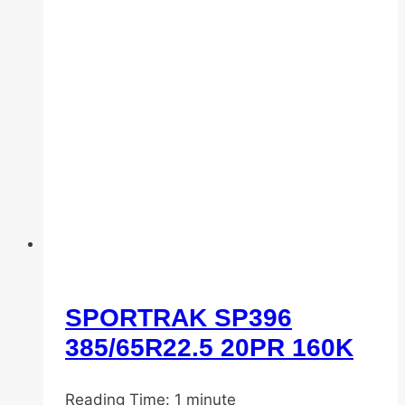
SPORTRAK SP396
Популярные
шины
385/65R22.5 20PR 160K
От
10.11.2025
Reading Time:
DenisNHK
20.03.2026
1
minute