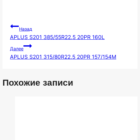
Навигация
Назад
APLUS S201 385/55R22.5 20PR 160L
по
Далее
записям
APLUS S201 315/80R22.5 20PR 157/154M
Похожие записи