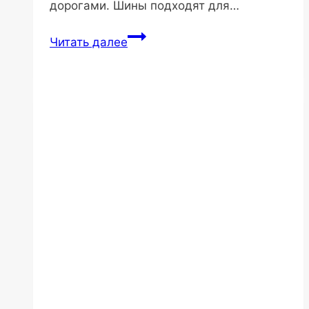
дорогами. Шины подходят для…
SPORTRAK
Читать далее
SP507
385/65R22.5
24PR
164J