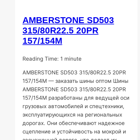
AMBERSTONE SD503
Популярные
шины
315/80R22.5 20PR
157/154M
От
10.11.2025
Reading Time:
DenisNHK
20.03.2026
1
minute
AMBERSTONE SD503 315/80R22.5 20PR
157/154M — заказать шины оптом Шины
AMBERSTONE SD503 315/80R22.5 20PR
157/154M разработаны для ведущей оси
грузовых автомобилей и спецтехники,
эксплуатирующихся на региональных
дорогах. Они обеспечивают надежное
сцепление и устойчивость на мокрой и
заснеженной дороге, что делает их