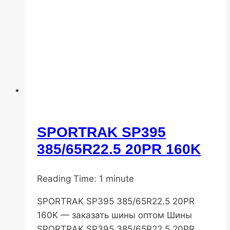
SPORTRAK SP395
Популярные
шины
385/65R22.5 20PR 160K
От
10.11.2025
Reading Time:
DenisNHK
20.03.2026
1
minute
SPORTRAK SP395 385/65R22.5 20PR
160K — заказать шины оптом Шины
SPORTRAK SP395 385/65R22.5 20PR