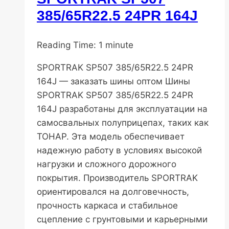
шины
385/65R22.5 24PR 164J
От
10.11.2025
Reading Time:
DenisNHK
20.03.2026
1
minute
SPORTRAK SP507 385/65R22.5 24PR
164J — заказать шины оптом Шины
SPORTRAK SP507 385/65R22.5 24PR
164J разработаны для эксплуатации на
самосвальных полуприцепах, таких как
ТОНАР. Эта модель обеспечивает
надежную работу в условиях высокой
нагрузки и сложного дорожного
покрытия. Производитель SPORTRAK
ориентировался на долговечность,
прочность каркаса и стабильное
сцепление с грунтовыми и карьерными