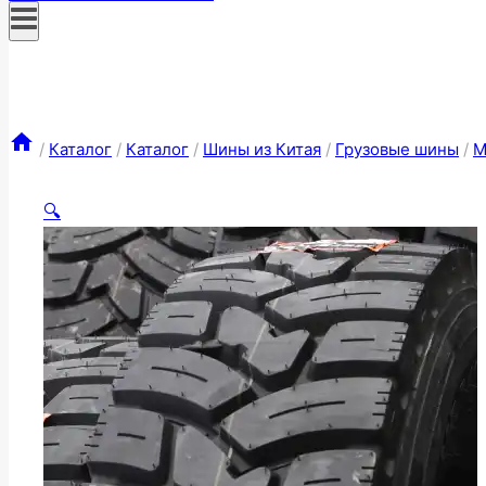
/
Каталог
/
Каталог
/
Шины из Китая
/
Грузовые шины
/
M
🔍