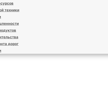
есурсов
ой техники
и
шленности
родуктов
ительства
нта дорог
и