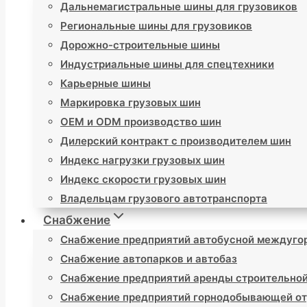
Дальнемагистральные шины для грузовиков
Региональные шины для грузовиков
Дорожно-строительные шины
Индустриальные шины для спецтехники
Карьерные шины
Маркировка грузовых шин
OEM и ODM производство шин
Дилерский контракт с производителем шин
Индекс нагрузки грузовых шин
Индекс скорости грузовых шин
Владельцам грузового автотранспорта
Снабжение
Снабжение предприятий автобусной междуго
Снабжение автопарков и автобаз
Снабжение предприятий аренды строительной
Снабжение предприятий горнодобывающей от