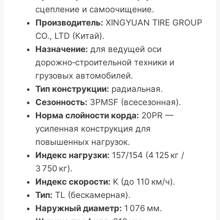
сцепление и самоочищение.
Производитель:
XINGYUAN TIRE GROUP
CO., LTD (Китай).
Назначение:
для ведущей оси
дорожно‑строительной техники и
грузовых автомобилей.
Тип конструкции:
радиальная.
Сезонность:
3PMSF (всесезонная).
Норма слойности корда:
20PR —
усиленная конструкция для
повышенных нагрузок.
Индекс нагрузки:
157/154 (4 125 кг /
3 750 кг).
Индекс скорости:
K (до 110 км/ч).
Тип:
TL (бескамерная).
Наружный диаметр:
1 076 мм.