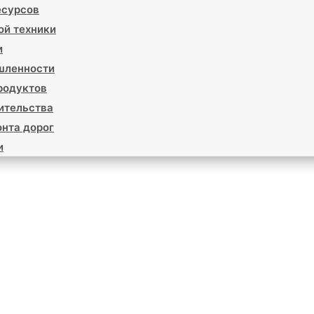
есурсов
ой техники
и
шленности
родуктов
ительства
нта дорог
и