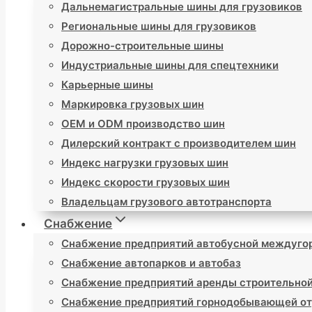
Дальнемагистральные шины для грузовиков
Региональные шины для грузовиков
Дорожно-строительные шины
Индустриальные шины для спецтехники
Карьерные шины
Маркировка грузовых шин
OEM и ODM производство шин
Дилерский контракт с производителем шин
Индекс нагрузки грузовых шин
Индекс скорости грузовых шин
Владельцам грузового автотранспорта
Снабжение
Снабжение предприятий автобусной междуго
Снабжение автопарков и автобаз
Снабжение предприятий аренды строительной
Снабжение предприятий горнодобывающей от