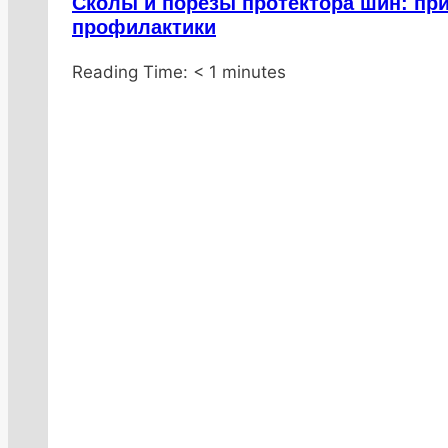
Сколы и порезы протектора шин: пр
профилактики
От
20.01.2026
Reading Time:
DenisNHK
20.01.2026
< 1
minutes