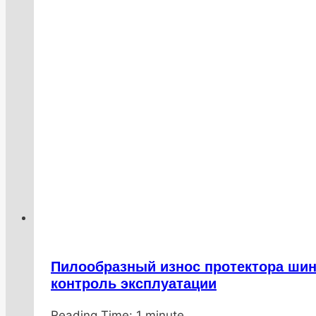
Пилообразный износ протектора шин
контроль эксплуатации
От
20.01.2026
Reading Time:
DenisNHK
20.01.2026
1
minute