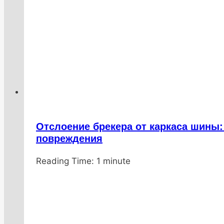
Отслоение брекера от каркаса шины
повреждения
От
20.01.2026
Reading Time:
DenisNHK
20.01.2026
1
minute