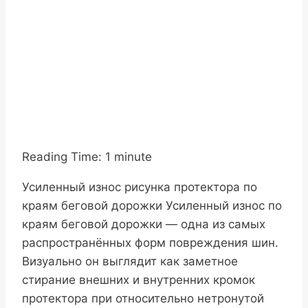
дорожки:
основные
причины
20.01.2026
Reading Time:
20.01.2026
1
minute
Усиленный износ рисунка протектора по
краям беговой дорожки Усиленный износ по
краям беговой дорожки — одна из самых
распространённых форм повреждения шин.
Визуально он выглядит как заметное
стирание внешних и внутренних кромок
протектора при относительно нетронутой