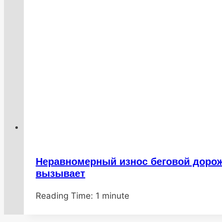
Неравномерный износ беговой дорож
вызывает
От
20.01.2026
Reading Time:
DenisNHK
20.01.2026
1
minute