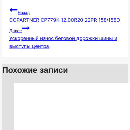
Навигация
Назад
COPARTNER CP779K 12.00R20 22PR 158/155D
по
Далее
записям
Ускоренный износ беговой дорожки шины и
выступы центра
Похожие записи