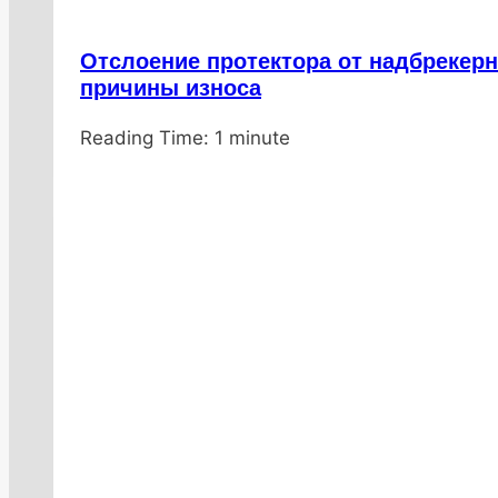
Отслоение протектора от надбрекер
причины износа
От
20.01.2026
Reading Time:
DenisNHK
20.01.2026
1
minute