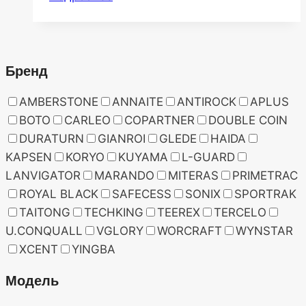
Бренд
AMBERSTONE
ANNAITE
ANTIROCK
APLUS
BOTO
CARLEO
COPARTNER
DOUBLE COIN
DURATURN
GIANROI
GLEDE
HAIDA
KAPSEN
KORYO
KUYAMA
L-GUARD
LANVIGATOR
MARANDO
MITERAS
PRIMETRAC
ROYAL BLACK
SAFECESS
SONIX
SPORTRAK
TAITONG
TECHKING
TEEREX
TERCELO
U.CONQUALL
VGLORY
WORCRAFT
WYNSTAR
XCENT
YINGBA
Модель