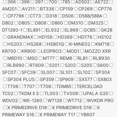
366
396
397
700
785
AD502
AE722
AM201
AV211
BT336
CP159
CP269
CP776
CP779K
CT73
D318
D506
D588/588A
D802
D805
D808
D860
DM310
DM325
DT1260-1
EL891
EL932
EL969
GCB5
GK28
GRANDMAX
HD159
HD269
HD776
HS102
HS203
HS268
HS801Q
K-MINE02
KM718
KR700
KR900
LEOPRO3
MOD1
MOZZO XXR
MRD10
MSO
MT77
REM8
RLB1
RLB930
RLB990
RT609
S201
S202
S205
S600
SFC07
SFC39
SL007
SL101
SL102
SP304
SP304 PLUS
SP359
SP909
SX577
SX803
T706
T707
T708
TDM85
TERCELOAD
TC02
TKDM II S
TL003
TV008
UPALA G20
WDV02
WE-1260
WT126
WT712
WVKDR PRO
X PRIMEDRIVE D18
X PRIMEDRIVE D19
X
PRIMEWAY S16
X PRIMEWAY T17
YB607